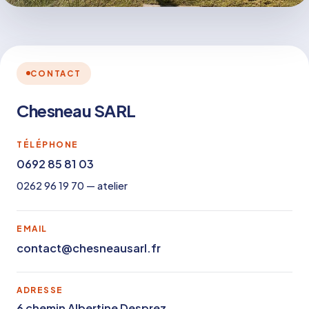
CONTACT
Chesneau SARL
TÉLÉPHONE
0692 85 81 03
0262 96 19 70 — atelier
EMAIL
contact@chesneausarl.fr
ADRESSE
6 chemin Albertine Desprez